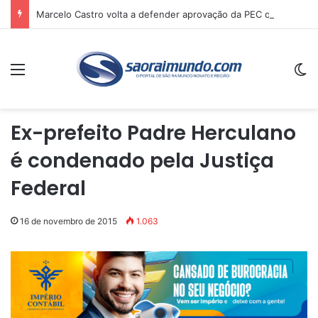
Marcelo Castro volta a defender aprovação da PEC que acaba com a escala 6×1 e avalia clima no Senado
Menu
Sw
Ex-prefeito Padre Herculano
é condenado pela Justiça
Federal
16 de novembro de 2015
1.063