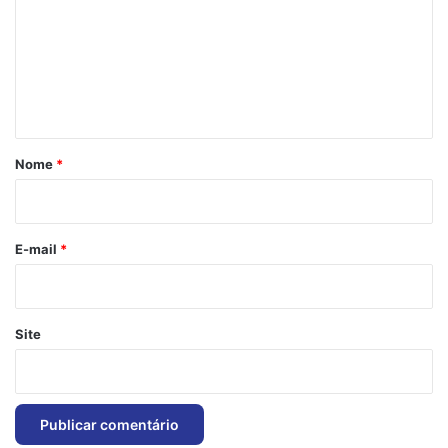
m
e
n
t
á
r
Nome
*
i
o
*
E-mail
*
Site