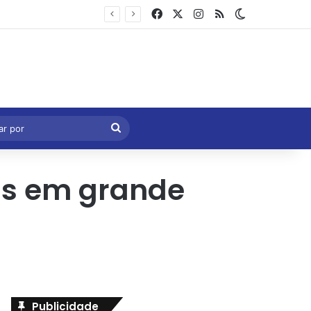
Facebook
X
Instagram
RSS
Switch skin
Marcelo Castro volta a defender aprovação da PEC que acaba com a escala 6×1 e avalia clima no Senado
eral
Procurar
por
ais em grande
Publicidade