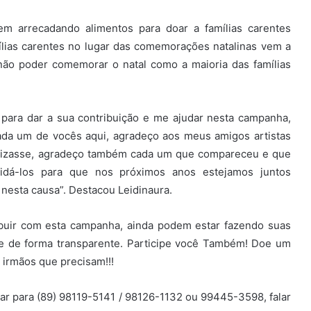
em arrecadando alimentos para doar a famílias carentes
ílias carentes no lugar das comemorações natalinas vem a
não poder comemorar o natal como a maioria das famílias
s para dar a sua contribuição e me ajudar nesta campanha,
ada um de vocês aqui, agradeço aos meus amigos artistas
etizasse, agradeço também cada um que compareceu e que
idá-los para que nos próximos anos estejamos juntos
nesta causa”. Destacou Leidinaura.
buir com esta campanha, ainda podem estar fazendo suas
e de forma transparente. Participe você Também! Doe um
irmãos que precisam!!!
ar para (89) 98119-5141 / 98126-1132 ou 99445-3598, falar