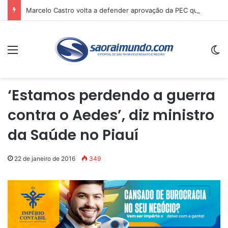
Marcelo Castro volta a defender aprovação da PEC que acaba com a escala 6×1 e avalia clima no Senado
Menu
Sw
‘Estamos perdendo a guerra
contra o Aedes’, diz ministro
da Saúde no Piauí
22 de janeiro de 2016
349