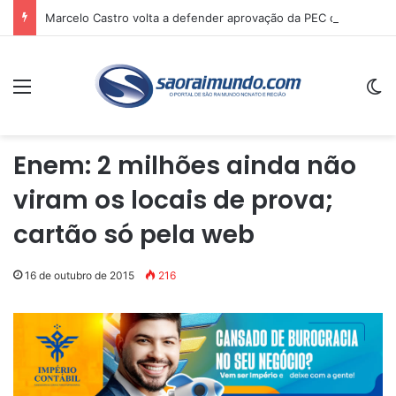
Marcelo Castro volta a defender aprovação da PEC que acaba com a escala 6×1 e avalia clima no Senado
Menu
Sw
Enem: 2 milhões ainda não
viram os locais de prova;
cartão só pela web
16 de outubro de 2015
216