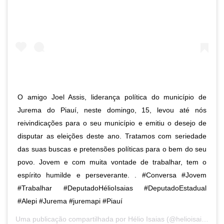
O amigo Joel Assis, liderança política do município de
Jurema do Piauí, neste domingo, 15, levou até nós
reivindicações para o seu município e emitiu o desejo de
disputar as eleições deste ano. Tratamos com seriedade
das suas buscas e pretensões políticas para o bem do seu
povo. Jovem e com muita vontade de trabalhar, tem o
espírito humilde e perseverante. . #Conversa #Jovem
#Trabalhar #DeputadoHélioIsaias #DeputadoEstadual
#Alepi #Jurema #juremapi #Piauí
Uma publicação compartilhada por
Hélio Isaias
(@helioisaiaspi) em