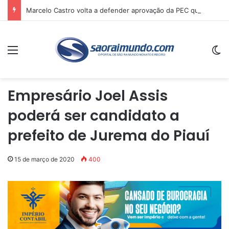
Marcelo Castro volta a defender aprovação da PEC que acaba com a escala 6×1 e avalia clima no Senado
Menu
Sw
Empresário Joel Assis
poderá ser candidato a
prefeito de Jurema do Piauí
15 de março de 2020
400