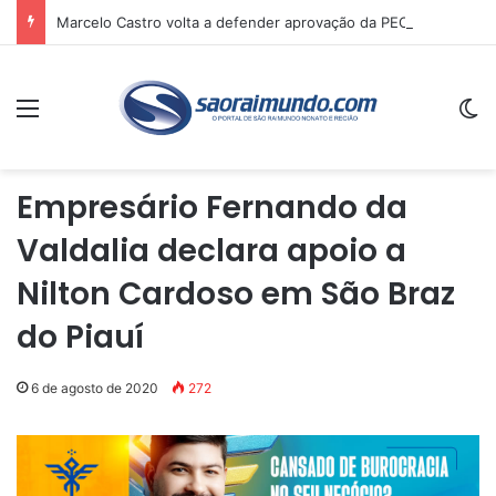
Marcelo Castro volta a defender aprovação da PEC que acaba com a escala 6×1 e avalia clima no Senado
Menu
Sw
Empresário Fernando da
Valdalia declara apoio a
Nilton Cardoso em São Braz
do Piauí
6 de agosto de 2020
272