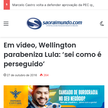
Marcelo Castro volta a defender aprovação da PEC que acaba com a escala 6×1 e avalia clima no Senado
Menu
Sw
Em vídeo, Wellington
parabeniza Lula: ‘sei como é
perseguido’
27 de outubro de 2016
264