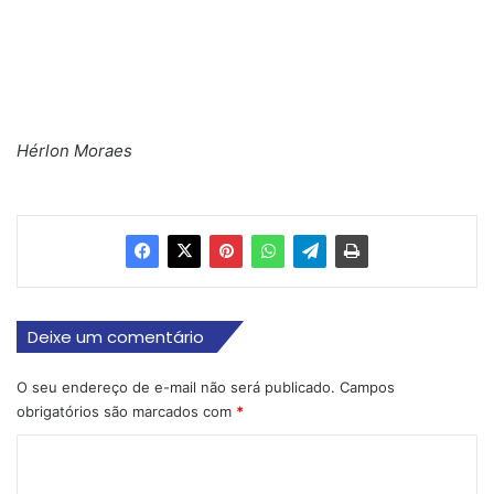
Hérlon Moraes
Deixe um comentário
O seu endereço de e-mail não será publicado.
Campos
obrigatórios são marcados com
*
C
o