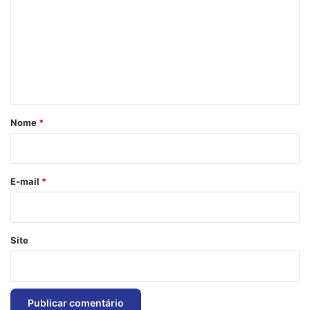
m
e
n
t
á
r
Nome
*
i
o
*
E-mail
*
Site