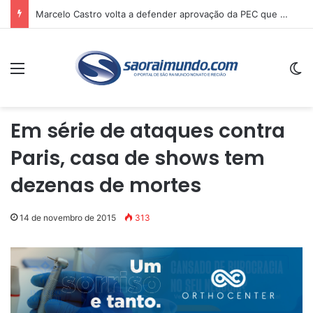
Marcelo Castro volta a defender aprovação da PEC que acaba com a escala 6×1 e avalia clima no Senado
Menu
Sw
Em série de ataques contra
Paris, casa de shows tem
dezenas de mortes
14 de novembro de 2015
313