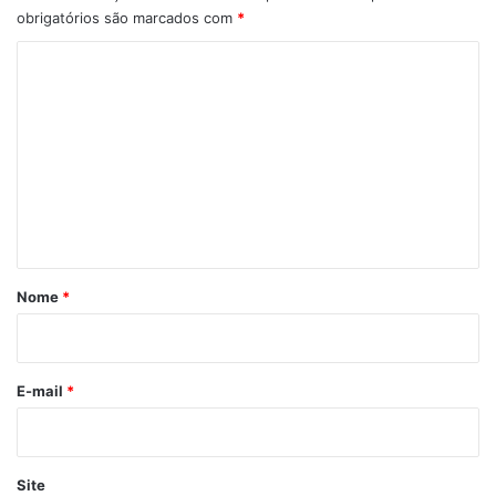
obrigatórios são marcados com
*
C
o
m
e
n
t
á
r
Nome
*
i
o
*
E-mail
*
Site