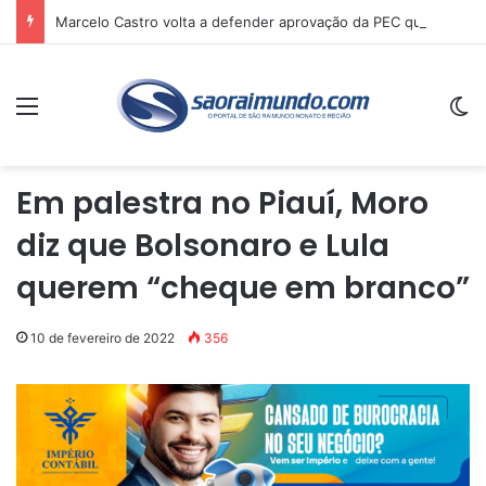
Marcelo Castro volta a defender aprovação da PEC que acaba com a escala 6×1 e avalia clima no Senado
Menu
Sw
Em palestra no Piauí, Moro
diz que Bolsonaro e Lula
querem “cheque em branco”
10 de fevereiro de 2022
356