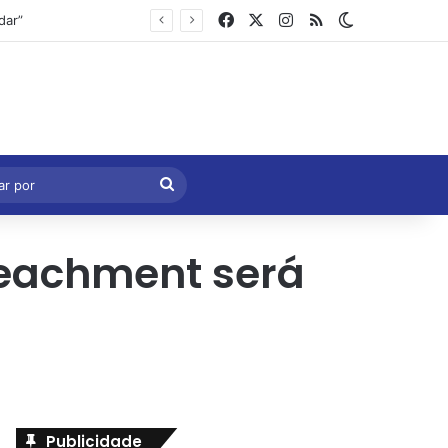
Facebook
X
Instagram
RSS
Switch skin
Marcelo Castro volta a defender aprovação da PEC que acaba com a escala 6×1 e avalia clima no Senado
eral
Procurar
por
peachment será
Publicidade