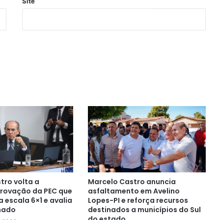
Site
tro volta a
Marcelo Castro anuncia
rovação da PEC que
asfaltamento em Avelino
 escala 6×1 e avalia
Lopes-PI e reforça recursos
nado
destinados a municípios do Sul
do estado