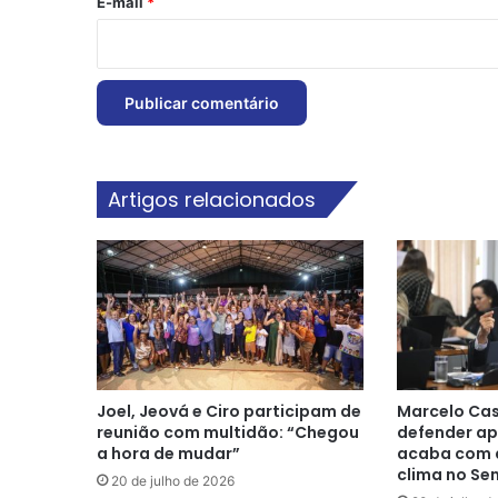
*
E-mail
*
Artigos relacionados
Joel, Jeová e Ciro participam de
Marcelo Cas
reunião com multidão: “Chegou
defender ap
a hora de mudar”
acaba com a
clima no Se
20 de julho de 2026