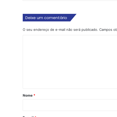
Deixe um comentário
O seu endereço de e-mail não será publicado.
Campos ob
C
o
m
e
n
t
á
r
Nome
*
i
o