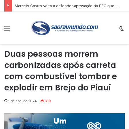
Marcelo Castro volta a defender aprovação da PEC que acaba com a escala 6×1 e avalia clima no Senado
Menu
Sw
Duas pessoas morrem
carbonizadas após carreta
com combustível tombar e
explodir em Brejo do Piauí
1 de abril de 2024
310