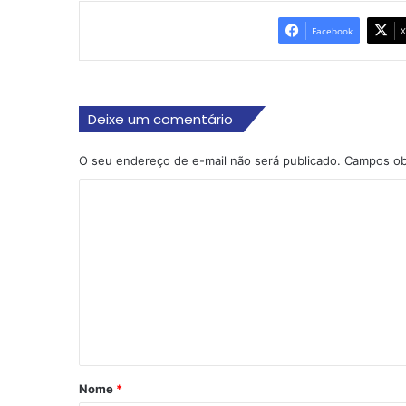
Facebook
X
Deixe um comentário
O seu endereço de e-mail não será publicado.
Campos ob
C
o
m
e
n
t
á
r
Nome
*