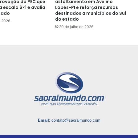
rovação da PEC que
asfaltamento em Avelino
 escala 6×1 e avalia
Lopes-PI e reforça recursos
nado
destinados a municípios do Sul
do estado
e 2026
20 de julho de 2026
Email:
contato@saoraimundo.com