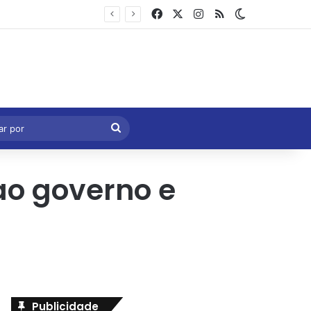
Facebook
X
Instagram
RSS
Switch skin
Marcelo Castro volta a defender aprovação da PEC que acaba com a escala 6×1 e avalia clima no Senado
eral
Procurar
por
ao governo e
Publicidade