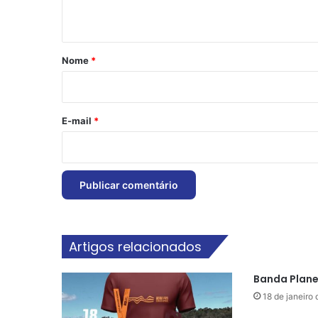
t
á
r
Nome
*
i
o
*
E-mail
*
Artigos relacionados
Banda Plane
18 de janeiro