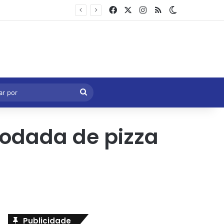
Facebook
X
Instagram
RSS
Switch skin
Marcelo Castro volta a defender aprovação da PEC que acaba com a escala 6×1 e avalia clima no Senado
eral
Procurar
por
rodada de pizza
Publicidade