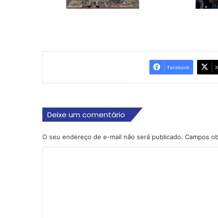
Facebook
X
Deixe um comentário
O seu endereço de e-mail não será publicado.
Campos ob
C
o
m
e
n