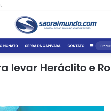
Barra Lat
O NONATO
SERRA DA CAPIVARA
CONTATO
ra levar Heráclito e R