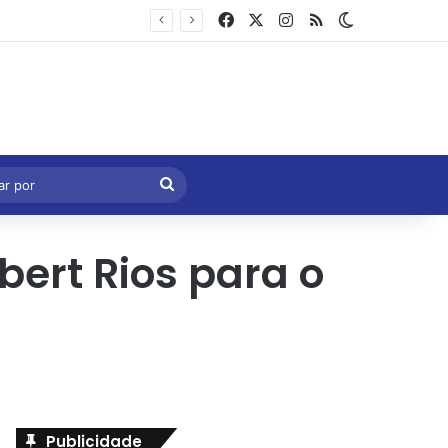
Facebook
X
Instagram
RSS
Switch skin
Marcelo Castro volta a defender aprovação da PEC que acaba com a escala 6×1 e avalia clima no Senado
eral
Procurar
por
obert Rios para o
Publicidade