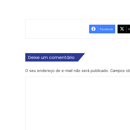
Facebook
X
Deixe um comentário
O seu endereço de e-mail não será publicado.
Campos ob
C
o
m
e
n
t