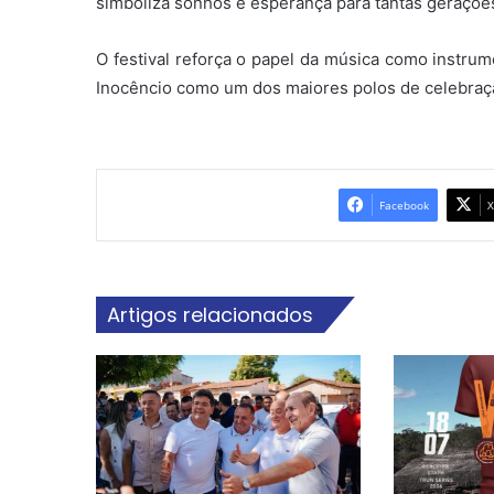
simboliza sonhos e esperança para tantas geraçõe
O festival reforça o papel da música como instrum
Inocêncio como um dos maiores polos de celebraçã
Facebook
X
Artigos relacionados