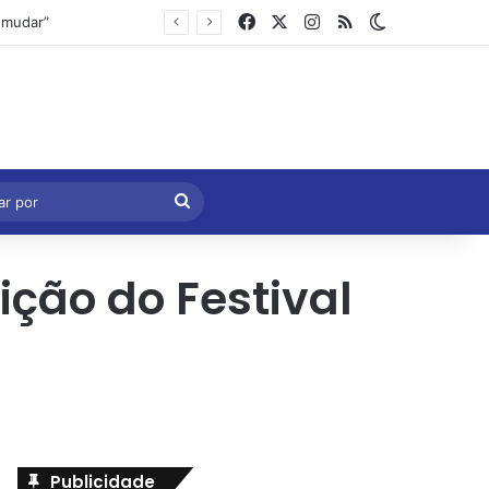
Facebook
X
Instagram
RSS
Switch skin
Marcelo Castro volta a defender aprovação da PEC que acaba com a escala 6×1 e avalia clima no Senado
eral
Procurar
por
ição do Festival
Publicidade