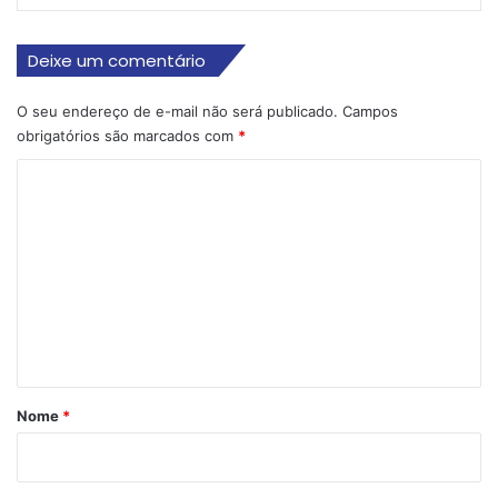
Deixe um comentário
O seu endereço de e-mail não será publicado.
Campos
obrigatórios são marcados com
*
C
o
m
e
n
t
á
r
Nome
*
i
o