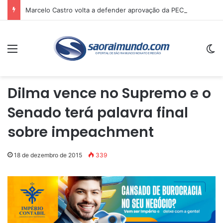
Marcelo Castro volta a defender aprovação da PEC que acaba com a escala 6×1 e avalia clima no Senado
Menu
Sw
Dilma vence no Supremo e o
Senado terá palavra final
sobre impeachment
18 de dezembro de 2015
339