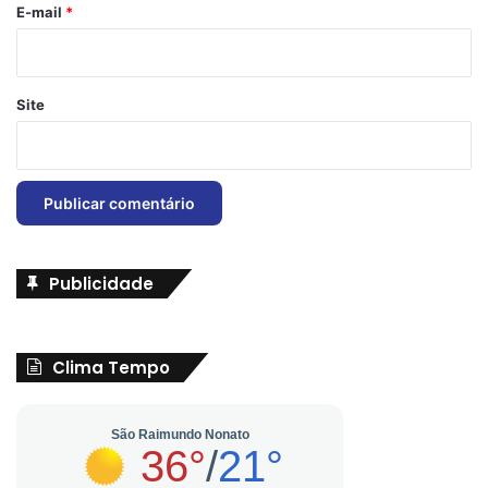
*
E-mail
*
Site
Publicidade
Clima Tempo