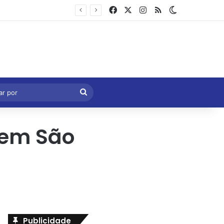
Facebook
X
Instagram
RSS
Switch skin
Marcelo Castro volta a defender aprovação da PEC que acaba com a escala 6×1 e avalia clima no Senado
eral
Procurar
por
 em São
Publicidade