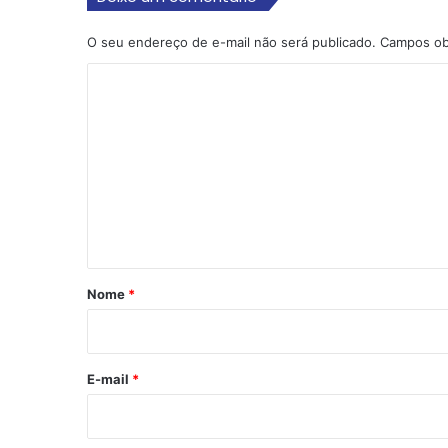
O seu endereço de e-mail não será publicado.
Campos ob
C
o
m
e
n
t
á
r
Nome
*
i
o
*
E-mail
*