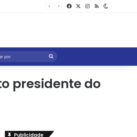
Facebook
X
Instagram
RSS
Switch skin
Marcelo Castro volta a defender aprovação da PEC que acaba com a escala 6×1 e avalia clima no Senado
eral
Procurar
por
to presidente do
Publicidade