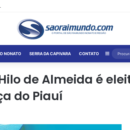
Barra Lat
O NONATO
SERRA DA CAPIVARA
CONTATO
lo de Almeida é elei
ça do Piauí