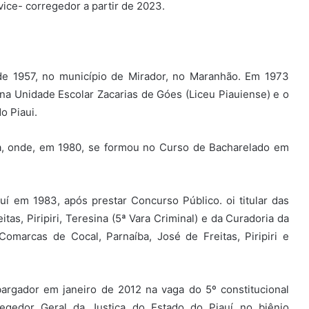
 vice- corregedor a partir de 2023.
e 1957, no município de Mirador, no Maranhão. Em 1973
a Unidade Escolar Zacarias de Góes (Liceu Piauiense) e o
o Piaui.
a, onde, em 1980, se formou no Curso de Bacharelado em
uí em 1983, após prestar Concurso Público. oi titular das
tas, Piripiri, Teresina (5ª Vara Criminal) e da Curadoria da
omarcas de Cocal, Parnaíba, José de Freitas, Piripiri e
rgador em janeiro de 2012 na vaga do 5º constitucional
regedor Geral da Justiça do Estado do Piauí no biênio