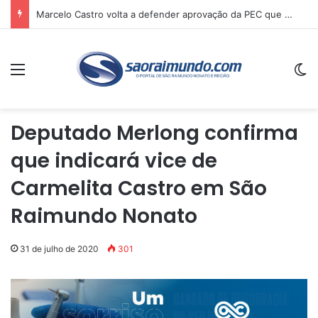
Marcelo Castro volta a defender aprovação da PEC que acaba com a escala 6×1 e avalia clima no Senado
Menu
Sw
Deputado Merlong confirma
que indicará vice de
Carmelita Castro em São
Raimundo Nonato
31 de julho de 2020
301