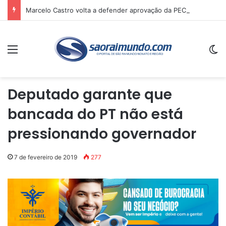
Marcelo Castro volta a defender aprovação da PEC que acaba com a escala 6×1 e avalia clima no Senado
Menu
Sw
Deputado garante que
bancada do PT não está
pressionando governador
7 de fevereiro de 2019
277