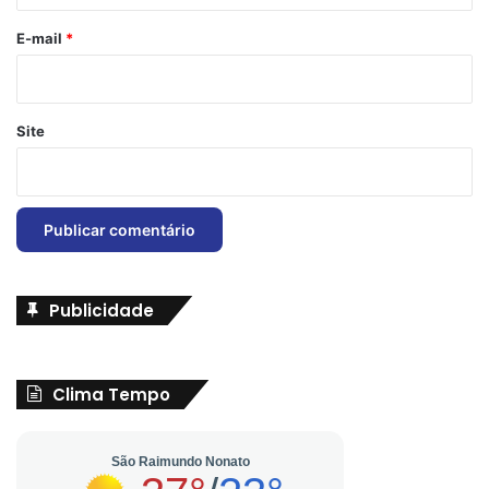
o
*
E-mail
*
Site
Publicidade
Clima Tempo