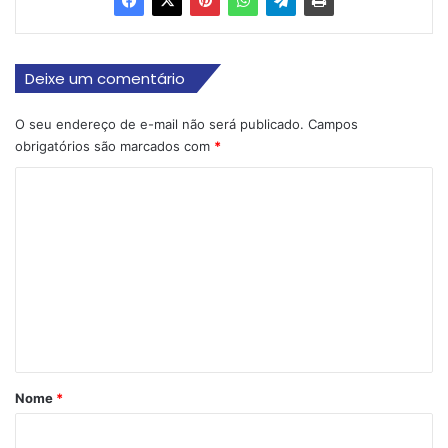
Deixe um comentário
O seu endereço de e-mail não será publicado.
Campos
obrigatórios são marcados com
*
C
o
m
e
n
t
á
r
Nome
*
i