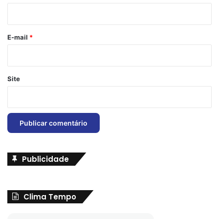
i
o
*
E-mail
*
Site
Publicidade
Clima Tempo