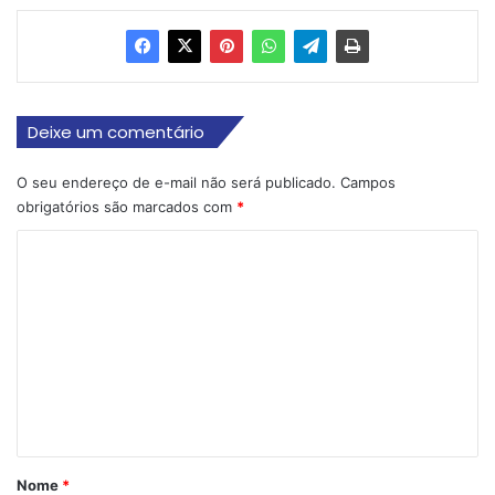
Deixe um comentário
O seu endereço de e-mail não será publicado.
Campos
obrigatórios são marcados com
*
C
o
m
e
n
t
á
r
Nome
*