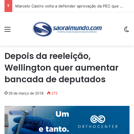
Marcelo Castro volta a defender aprovação da PEC que acaba com a escala 6×1 e avalia clima no Senado
Menu
Sw
Depois da reeleição,
Wellington quer aumentar
bancada de deputados
26 de março de 2018
272