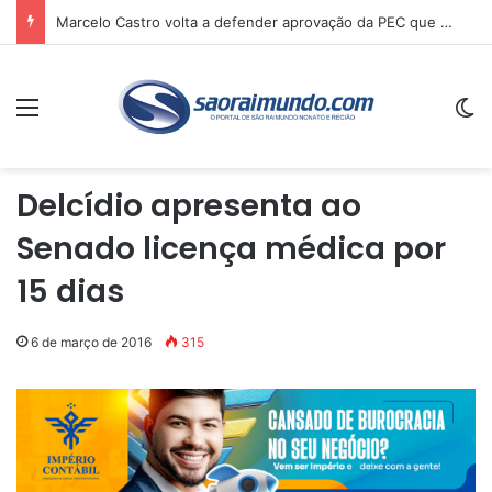
Marcelo Castro volta a defender aprovação da PEC que acaba com a escala 6×1 e avalia clima no Senado
Menu
Sw
Delcídio apresenta ao
Senado licença médica por
15 dias
6 de março de 2016
315