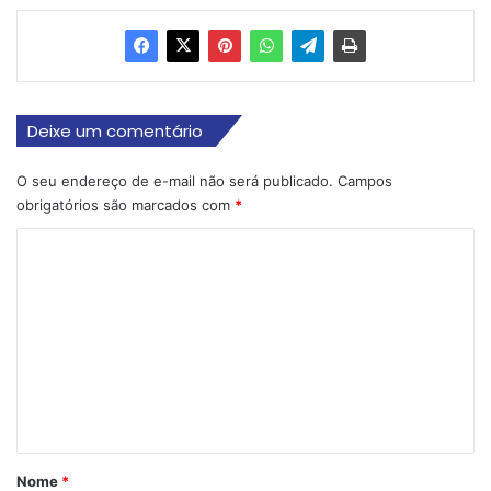
Deixe um comentário
O seu endereço de e-mail não será publicado.
Campos
obrigatórios são marcados com
*
C
o
m
e
n
t
á
r
Nome
*