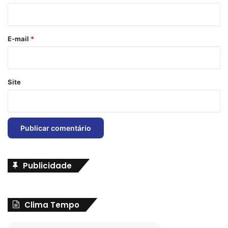
i
o
*
E-mail
*
Site
Publicidade
Clima Tempo