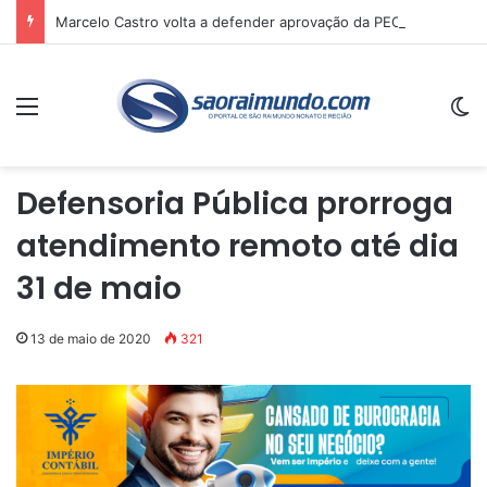
Marcelo Castro volta a defender aprovação da PEC que acaba com a escala 6×1 e avalia clima no Senado
Menu
Sw
Defensoria Pública prorroga
atendimento remoto até dia
31 de maio
13 de maio de 2020
321