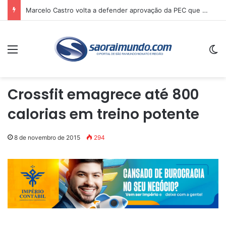
Marcelo Castro volta a defender aprovação da PEC que acaba com a escala 6×1 e avalia clima no Senado
Menu
Sw
Crossfit emagrece até 800
calorias em treino potente
8 de novembro de 2015
294