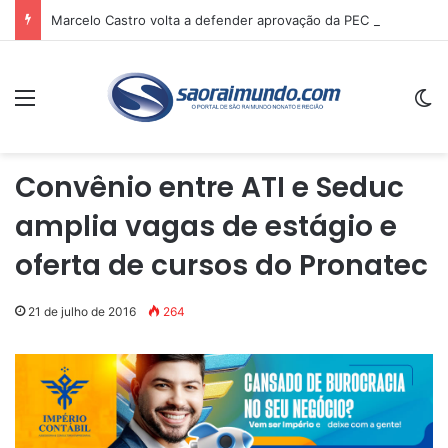
Marcelo Castro volta a defender aprovação da PEC que acaba com a escala 6×1 e avalia clima no Senado
Menu
Sw
Convênio entre ATI e Seduc
amplia vagas de estágio e
oferta de cursos do Pronatec
21 de julho de 2016
264