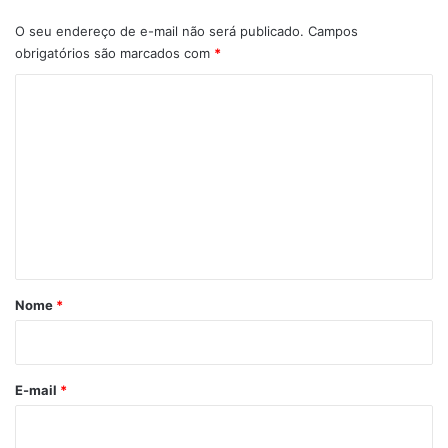
O seu endereço de e-mail não será publicado.
Campos
obrigatórios são marcados com
*
C
o
m
e
n
t
á
r
Nome
*
i
o
*
E-mail
*