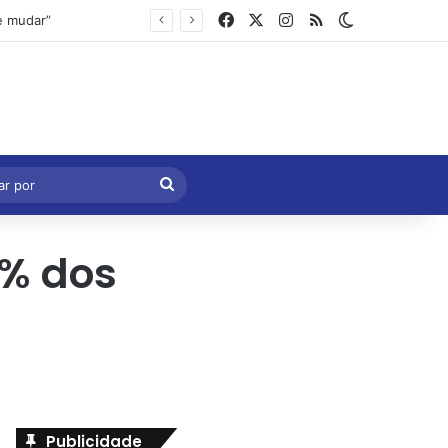
Facebook
X
Instagram
RSS
Switch skin
Marcelo Castro volta a defender aprovação da PEC que acaba com a escala 6×1 e avalia clima no Senado
eral
Procurar
por
5% dos
Publicidade