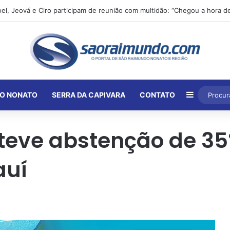
Barra Lat
O NONATO
SERRA DA CAPIVARA
CONTATO
 teve abstenção de 3
auí