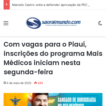
Marcelo Castro volta a defender aprovação da PEC que acaba com a escala 6×1 e avalia clima no Senado
Menu
Sw
Com vagas para o Piauí,
inscrições do programa Mais
Médicos iniciam nesta
segunda-feira
4 de maio de 2025
484