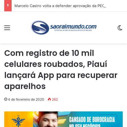
Marcelo Castro volta a defender aprovação da PEC que acaba com a escala 6×1 e avalia clima no Senado
Menu
Sw
Com registro de 10 mil
celulares roubados, Piauí
lançará App para recuperar
aparelhos
4 de fevereiro de 2020
262