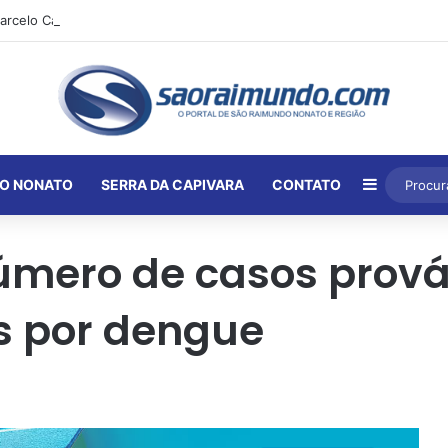
Barra Lat
O NONATO
SERRA DA CAPIVARA
CONTATO
mero de casos prováv
es por dengue