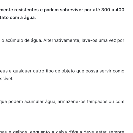
mente resistentes e podem sobreviver por até 300 a 400
tato com a água
.
ar o acúmulo de água. Alternativamente, lave-os uma vez por
pneus e qualquer outro tipo de objeto que possa servir como
ssível.
os que podem acumular água, armazene-os tampados ou com
lhas e galhos, enquanto a caixa d’água deve estar sempre