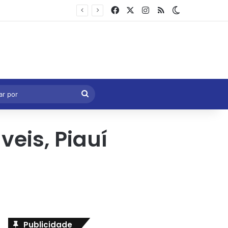
Facebook
X
Instagram
RSS
Switch skin
Marcelo Castro volta a defender aprovação da PEC que acaba com a escala 6×1 e avalia clima no Senado
eral
Procurar
por
eis, Piauí
Publicidade