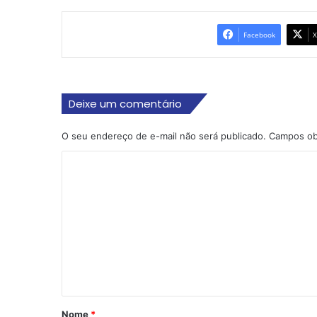
Facebook
X
Deixe um comentário
O seu endereço de e-mail não será publicado.
Campos ob
C
o
m
e
n
t
á
r
Nome
*