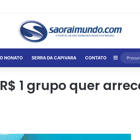
Barra Lat
O NONATO
SERRA DA CAPIVARA
CONTATO
$ 1 grupo quer arre