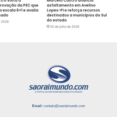
tro volta a
Marcelo Castro anuncia
rovação da PEC que
asfaltamento em Avelino
 escala 6×1 e avalia
Lopes-PI e reforça recursos
nado
destinados a municípios do Sul
do estado
e 2026
20 de julho de 2026
Email:
contato@saoraimundo.com