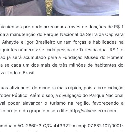
s piauienses pretende arrecadar através de doações de R$ 1
ada a manutenção do Parque Nacional da Serra da Capivara
thayde e Igor Brasileiro uniram forças e habilidades na
eguintes números: se cada pessoa de Teresina doar R$ 1, e
lhão já será acumulado para a Fundação Museu do Homem
a se cada um dos mais de três milhões de habitantes do
zar todo o Brasil.
uas atividades de maneira mais rápida, pois a arrecadação
Poder Público. Além disso, a divulgação do Parque Nacional
vai poder alavancar o turismo na região, favorecendo a
a o projeto do grupo em seu dite: http://salveaserra.com.
Fumdham AG: 2660-3 C/C: 443322-x cnpj: 07.682.107/0001-