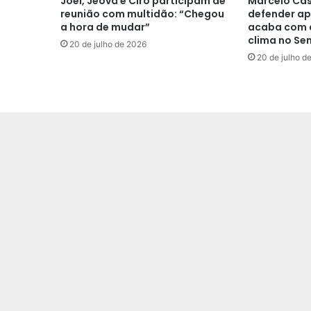
Joel, Jeová e Ciro participam de
Marcelo Cas
reunião com multidão: “Chegou
defender ap
a hora de mudar”
acaba com a
clima no Se
20 de julho de 2026
20 de julho d