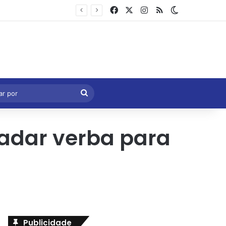
Facebook
X
Instagram
RSS
Switch skin
Marcelo Castro volta a defender aprovação da PEC que acaba com a escala 6×1 e avalia clima no Senado
eral
Procurar
por
cadar verba para
Publicidade