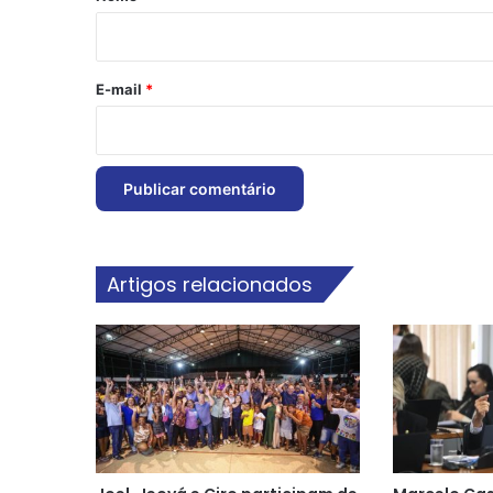
i
o
*
E-mail
*
Artigos relacionados