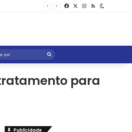
Facebook
X
Instagram
RSS
Switch skin
Marcelo Castro volta a defender aprovação da PEC que acaba com a escala 6×1 e avalia clima no Senado
eral
Procurar
por
 tratamento para
Publicidade