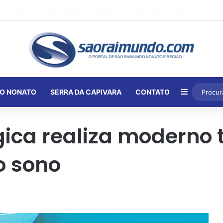
Barra Lat
O NONATO
SERRA DA CAPIVARA
CONTATO
gica realiza moderno
o sono