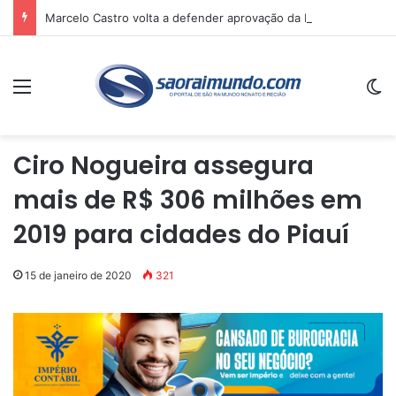
Marcelo Castro volta a defender aprovação da PEC que acaba com a escala 6×1 e avalia clima no Senado
Menu
Sw
Ciro Nogueira assegura
mais de R$ 306 milhões em
2019 para cidades do Piauí
15 de janeiro de 2020
321