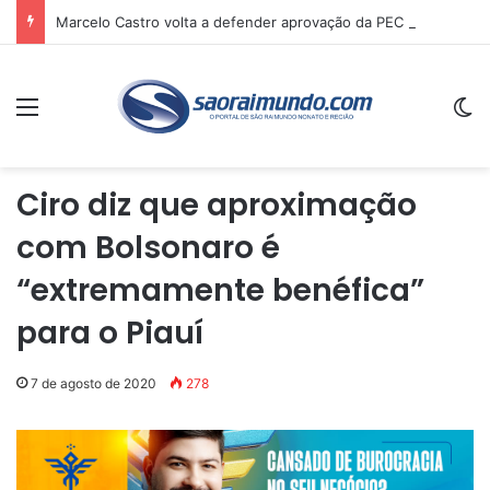
Marcelo Castro volta a defender aprovação da PEC que acaba com a escala 6×1 e avalia clima no Senado
Menu
Sw
Ciro diz que aproximação
com Bolsonaro é
“extremamente benéfica”
para o Piauí
7 de agosto de 2020
278