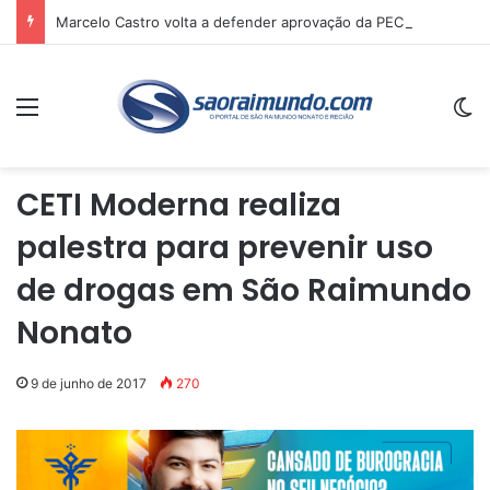
Marcelo Castro volta a defender aprovação da PEC que acaba com a escala 6×1 e avalia clima no Senado
Menu
Sw
CETI Moderna realiza
palestra para prevenir uso
de drogas em São Raimundo
Nonato
9 de junho de 2017
270