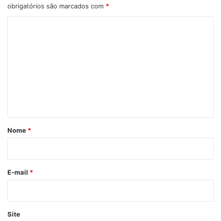
obrigatórios são marcados com
*
C
o
m
e
n
t
á
r
Nome
*
i
o
*
E-mail
*
Site