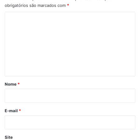
obrigatórios são marcados com
*
C
o
m
e
n
t
á
r
Nome
*
i
o
*
E-mail
*
Site