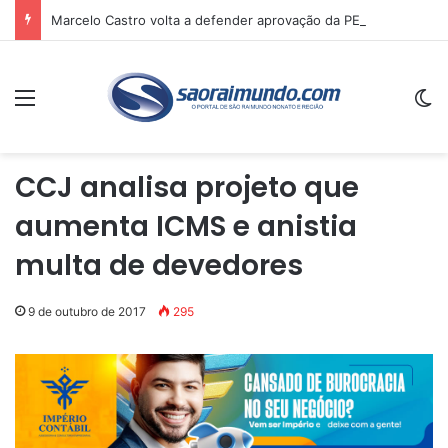
Marcelo Castro volta a defender aprovação da PEC que acaba com a escala 6×1 e avalia clima no Senado
Menu
Sw
CCJ analisa projeto que
aumenta ICMS e anistia
multa de devedores
9 de outubro de 2017
295