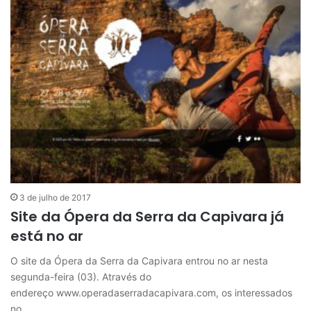
3 de julho de 2017
Site da Ópera da Serra da Capivara já
está no ar
O site da Ópera da Serra da Capivara entrou no ar nesta
segunda-feira (03). Através do
endereço www.operadaserradacapivara.com, os interessados
no…