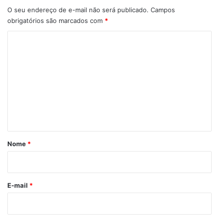
O seu endereço de e-mail não será publicado.
Campos
obrigatórios são marcados com
*
C
o
m
e
n
t
á
r
Nome
*
i
o
*
E-mail
*