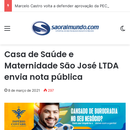
Marcelo Castro volta a defender aprovação da PEC que acaba com a escala 6×1 e avalia clima no Senado
Menu
Sw
Casa de Saúde e
Maternidade São José LTDA
envia nota pública
8 de março de 2021
297