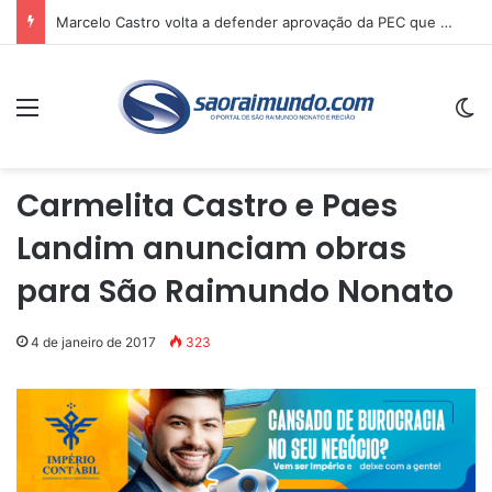
Marcelo Castro volta a defender aprovação da PEC que acaba com a escala 6×1 e avalia clima no Senado
Menu
Sw
Carmelita Castro e Paes
Landim anunciam obras
para São Raimundo Nonato
4 de janeiro de 2017
323