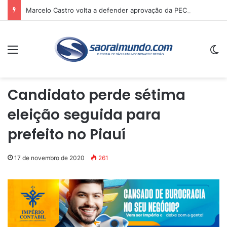
Marcelo Castro volta a defender aprovação da PEC que acaba com a escala 6×1 e avalia clima no Senado
Menu
Sw
Candidato perde sétima
eleição seguida para
prefeito no Piauí
17 de novembro de 2020
261