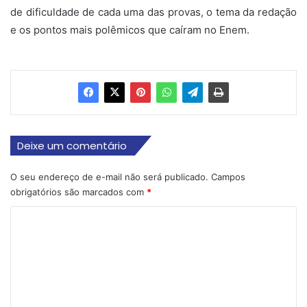
de dificuldade de cada uma das provas, o tema da redação
e os pontos mais polêmicos que caíram no Enem.
Deixe um comentário
O seu endereço de e-mail não será publicado.
Campos
obrigatórios são marcados com
*
C
o
m
e
n