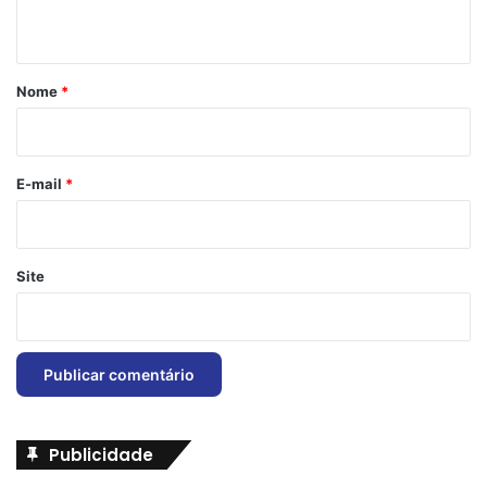
t
á
r
Nome
*
i
o
*
E-mail
*
Site
Publicidade