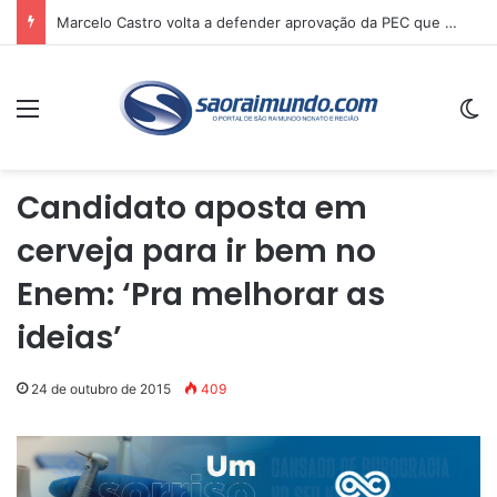
Marcelo Castro volta a defender aprovação da PEC que acaba com a escala 6×1 e avalia clima no Senado
Menu
Sw
Candidato aposta em
cerveja para ir bem no
Enem: ‘Pra melhorar as
ideias’
24 de outubro de 2015
409