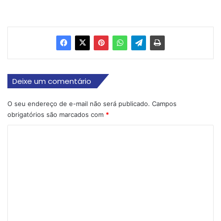
Deixe um comentário
O seu endereço de e-mail não será publicado.
Campos
obrigatórios são marcados com
*
C
o
m
e
n
t
á