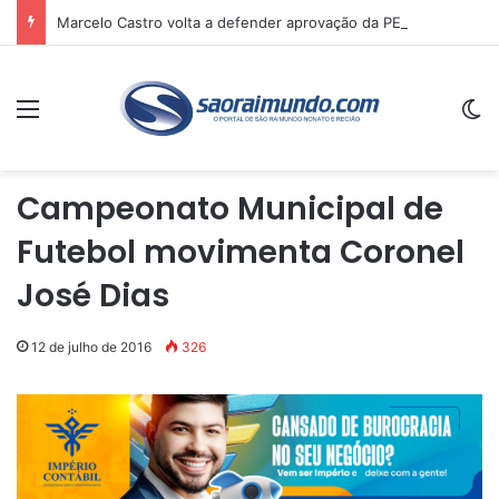
Marcelo Castro volta a defender aprovação da PEC que acaba com a escala 6×1 e avalia clima no Senado
Menu
Sw
Campeonato Municipal de
Futebol movimenta Coronel
José Dias
12 de julho de 2016
326