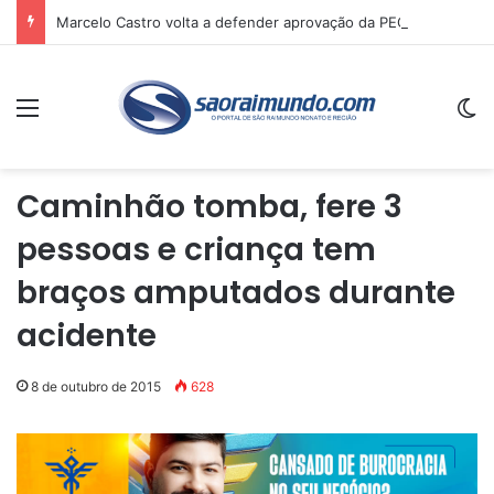
Marcelo Castro volta a defender aprovação da PEC que acaba com a escala 6×1 e avalia clima no Senado
Menu
Sw
Caminhão tomba, fere 3
pessoas e criança tem
braços amputados durante
acidente
8 de outubro de 2015
628