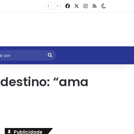
Facebook
X
Instagram
RSS
Switch skin
Marcelo Castro volta a defender aprovação da PEC que acaba com a escala 6×1 e avalia clima no Senado
eral
Procurar
por
 destino: “ama
Publicidade