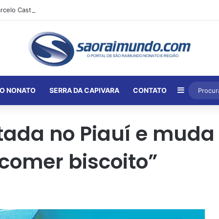
Barra Lat
O NONATO
SERRA DA CAPIVARA
CONTATO
tada no Piauí e muda
 comer biscoito”