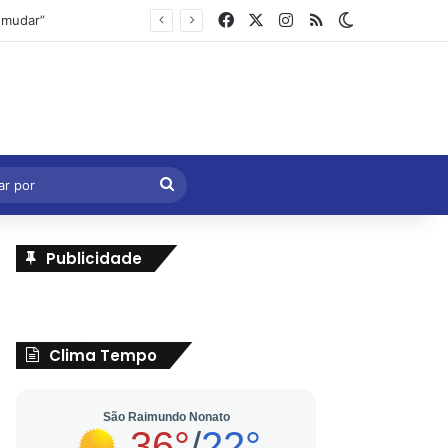
Facebook
X
Instagram
RSS
Switch skin
Marcelo Castro volta a defender aprovação da PEC que acaba com a escala 6×1 e avalia clima no Senado
eral
Procurar
por
Publicidade
Clima Tempo