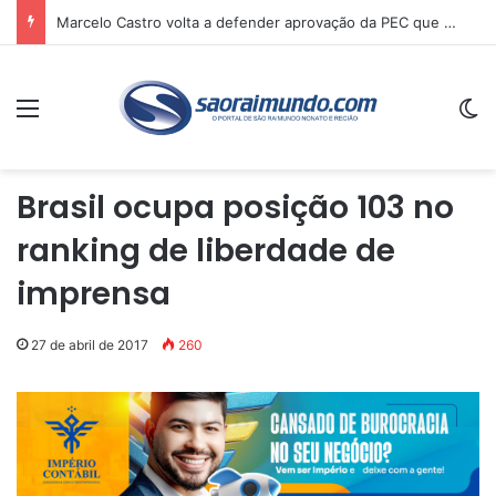
Marcelo Castro volta a defender aprovação da PEC que acaba com a escala 6×1 e avalia clima no Senado
Menu
Sw
Brasil ocupa posição 103 no
ranking de liberdade de
imprensa
27 de abril de 2017
260