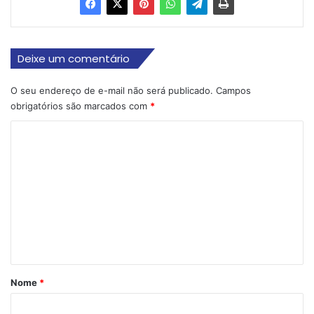
Deixe um comentário
O seu endereço de e-mail não será publicado.
Campos
obrigatórios são marcados com
*
C
o
m
e
n
t
á
r
Nome
*
i