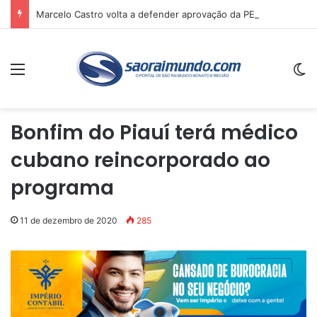
Marcelo Castro volta a defender aprovação da PEC que acaba com a escala 6×1 e avalia clima no Senado
Menu
Sw
Bonfim do Piauí terá médico
cubano reincorporado ao
programa
11 de dezembro de 2020
285