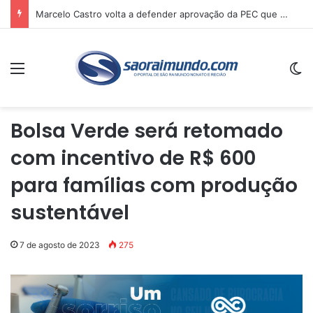
Marcelo Castro volta a defender aprovação da PEC que acaba com a escala 6×1 e avalia clima no Senado
Menu
Sw
Bolsa Verde será retomado
com incentivo de R$ 600
para famílias com produção
sustentável
7 de agosto de 2023
275