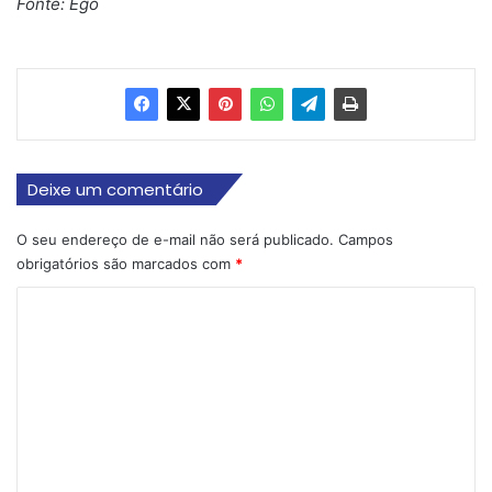
Fonte: Ego
Deixe um comentário
O seu endereço de e-mail não será publicado.
Campos
obrigatórios são marcados com
*
C
o
m
e
n
t