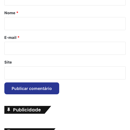
á
r
Nome
*
i
o
*
E-mail
*
Site
Publicidade