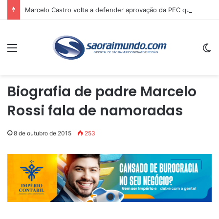
Marcelo Castro volta a defender aprovação da PEC que acaba com a escala 6×1 e avalia clima no Senado
Menu
Sw
Biografia de padre Marcelo
Rossi fala de namoradas
8 de outubro de 2015
253